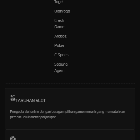
Togel
Olahraga
Crash
Game
Arcade
Poker
E-Sports
Sabung
Ayam
TARUHAN SLOT
Penyedia slot online dengan beragam pilihan game menarik yang memudahkan
pemain untuk mencapai jackpot