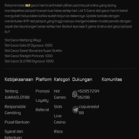
Rekomendasi
slot
gacor hari ini anti kalah pilihan pecinta judi online yang sering
mendapatkan jackpot maxwin luar biasa setiap hari. List 5 Game slot gacor hari ini bakal
mengubah hidup kalian ketika sudah terjun ke dalamnya. Update berkala dengan
menentukan RTP slot jackpot yang tinggi mampu mengembalikan modal pemain dengan
cepat dan keuntungan besar setiap hari. Berikut apa saja 5 game di situs slot gacor jackpot
itu?
Slot Gacor Mahjong Ways
Slot Gacor Gate Of Olympus 1000
Slot Gacor Sweet Bonanza Super Scatter
Slot Gacor Starlight Princess 1000
Slot Gacor SLOT88 Olympus 1000
Kebijaksanaan
Platform
Kategori
Dukungan
Komunitas
Tentang
Promosi
Hot
+62857294
JUARASLOT88
Games
56298
Loyalty
Responsible
Slots
cssjuaraslot
Referral
Gambling
88
Live
Pusat Bantuan
Casino
Syarat dan
Race
Ketentuan