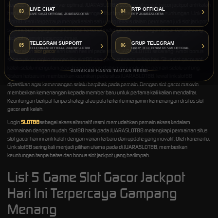
kualitas terbaik dan server optimal. JUARASLOT88 sebagai situs slot gacor jackpot anti kalah
›
›
LIVE CHAT
RTP OFFICIAL
03
04
hari ini terkenal gampang menang, dengan fitur terupdate mudah raih keuntungan. Link
LIVE CHAT OFFICIAL JUARASLOT88
RTP JUARASLOT88
Slot88 resmi terpercaya menjadi salah satu yang terlaris dalam permainan judi slot jackpot
saat ini. Serta banyak platform slot terkenal melengkapi kemenangan besar dan peluang
jackpot maxwin sesungguhnya.
›
›
TELEGRAM SUPPORT
GRUP TELEGRAM
05
06
TELEGRAM OFFICIAL JUARASLOT88
GRUP TELEGRAM RESMI OFFICIAL
Daftar akun
slot gacor
anti kalah hari ini pada situs JUARASLOT88 sekarang! Ambil bonus
sebanyak mungkin dengan link slot88 gampang menang setiap hari. Situs slot gacor anti
kalah selalu mengutamakan kemenangan stabil memungkinkan pemain selalu untung.
GUNAKAN HANYA TAUTAN RESMI
Sistem terbaru ini memberikan keunikan pada situs JUARASLOT88, lewat link slot88
dipastikan agar kemenangan selalu berpihak pada pemain. Dengan slot gacor maxwin
memberikan kemenangan kepada member baru untuk pertama kali kalian mendaftar.
Keuntungan berlipat tanpa strategi atau pola tertentu menjamin kemenangan di situs slot
gacor anti kalah.
Login
SLOT88
sebagai akses alternatif resmi memudahkan pemain akses kedalam
permainan dengan mudah. Slot88 hadir pada JUARASLOT88 melengkapi permainan situs
slot gacor hari ini anti kalah dengan varian terbaru dan update yang inovatif. Oleh karena itu,
Link slot88 sering kali menjadi pilihan utama pada di JUARASLOT88, memberikan
keuntungan tanpa batas dan bonus slot jackpot yang berlimpah.
List 5 Game Slot Gacor Jackpot
Hari Ini Terpercaya Gampang
Menang