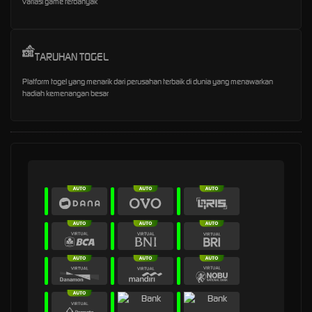
variasi game terbanyak
TARUHAN TOGEL
Platform togel yang menarik dari perusahan terbaik di dunia yang menawarkan
hadiah kemenangan besar