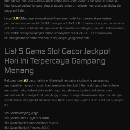
memberikan kemenangan kepada member baru untuk pertama kali kalian mendaftar.
Keuntungan berlipat tanpa strategi atau pola tertentu menjamin kemenangan di situs slot
gacor anti kalah.
Login
SLOT88
sebagai akses alternatif resmi memudahkan pemain akses kedalam
permainan dengan mudah. Slot88 hadir pada JUARASLOT88 melengkapi permainan situs
slot gacor hari ini anti kalah dengan varian terbaru dan update yang inovatif. Oleh karena itu,
Link slot88 sering kali menjadi pilihan utama pada di JUARASLOT88, memberikan
keuntungan tanpa batas dan bonus slot jackpot yang berlimpah.
List 5 Game Slot Gacor Jackpot
Hari Ini Terpercaya Gampang
Menang
Rekomendasi
slot
gacor hari ini anti kalah pilihan pecinta judi online yang sering
mendapatkan jackpot maxwin luar biasa setiap hari. List 5 Game slot gacor hari ini bakal
mengubah hidup kalian ketika sudah terjun ke dalamnya. Update berkala dengan
menentukan RTP slot jackpot yang tinggi mampu mengembalikan modal pemain dengan
cepat dan keuntungan besar setiap hari. Berikut apa saja 5 game di situs slot gacor jackpot
itu?
Slot Gacor Mahjong Ways
Slot Gacor Gate Of Olympus 1000
Slot Gacor Sweet Bonanza Super Scatter
Slot Gacor Starlight Princess 1000