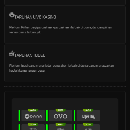
TARUHAN LIVE KASINO
Platform Pilihan bagi perusahaan-perusahaan terbaik di dunia, dengan pilihan
variasi game terbanyak
TARUHAN TOGEL
Platform togel yang menarik dari perusahan terbaik di dunia yang menawarkan
hadiah kemenangan besar