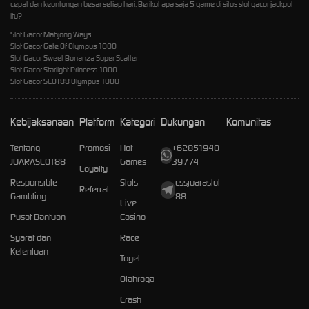
cepat dan keuntungan besar setiap hari. Berikut apa saja 5 game di situs slot gacor jackpot
itu?
Slot Gacor Mahjong Ways
Slot Gacor Gate Of Olympus 1000
Slot Gacor Sweet Bonanza Super Scatter
Slot Gacor Starlight Princess 1000
Slot Gacor SLOT88 Olympus 1000
Kebijaksanaan
Platform
Kategori
Dukungan
Komunitas
Tentang
Promosi
Hot
+62851940
JUARASLOT88
Games
39774
Loyalty
Responsible
Slots
cssjuaraslot
Referral
Gambling
88
Live
Pusat Bantuan
Casino
Syarat dan
Race
Ketentuan
Togel
Olahraga
Crash