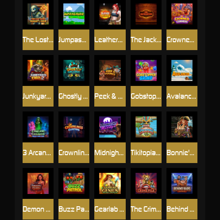
The Lost Book of Mummy’s Curse
Jumpasaurs
Leatherheads
The Jack & Rose
Crowned Corners
Junkyard Kings 2
Ghostly Hallows
Peek & Pounce
Gobstopper Grind
Avalanche
3 Arcane Cauldrons
Crownlings Clusters
Midnight Mirage
Tikitopia BoosterBelt
Bonnie's Buccaneers
Demon Queen
Buzz Patrol
Gearlab Genius
The Crime File
Behind Bars: Masterplan