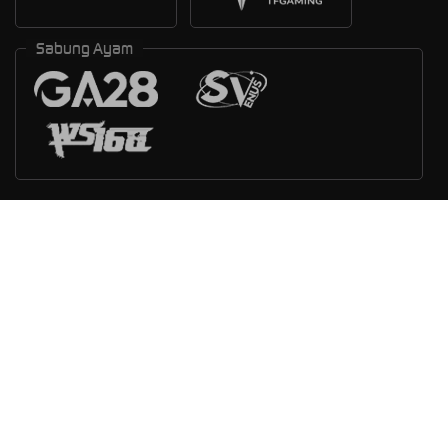
Sabung Ayam