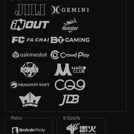
Poker
E-Sports