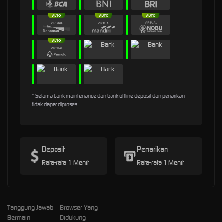
* Selama bank maintenance dan bank offline deposit dan penarikan
tidak dapat diproses
Deposit
Penarikan
Rata-rata 1 Menit
Rata-rata 1 Menit
Tanggung Jawab
Browser Yang
Bermain
Didukung