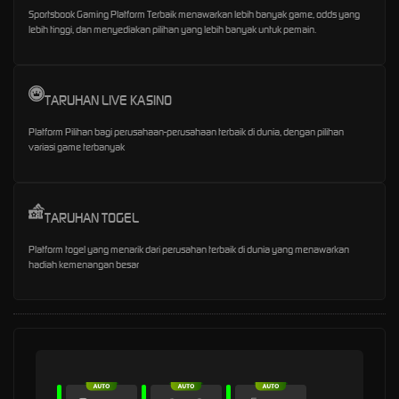
Sportsbook Gaming Platform Terbaik menawarkan lebih banyak game, odds yang
lebih tinggi, dan menyediakan pilihan yang lebih banyak untuk pemain.
TARUHAN LIVE KASINO
Platform Pilihan bagi perusahaan-perusahaan terbaik di dunia, dengan pilihan
variasi game terbanyak
TARUHAN TOGEL
Platform togel yang menarik dari perusahan terbaik di dunia yang menawarkan
hadiah kemenangan besar