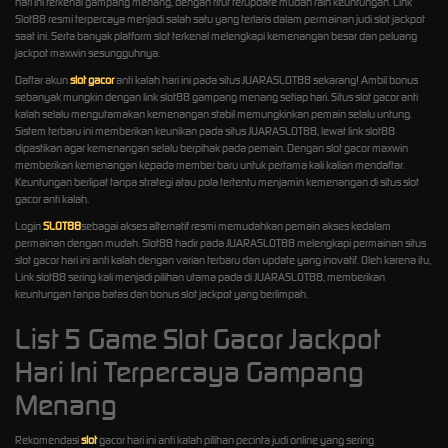
hari ini terkenal gampang menang, dengan fitur terupdate mudah raih keuntungan. Link
Slot88 resmi terpercaya menjadi salah satu yang terlaris dalam permainan judi slot jackpot
saat ini. Serta banyak platform slot terkenal melengkapi kemenangan besar dan peluang
jackpot maxwin sesungguhnya.
Daftar akun
slot gacor
anti kalah hari ini pada situs JUARASLOT88 sekarang! Ambil bonus
sebanyak mungkin dengan link slot88 gampang menang setiap hari. Situs slot gacor anti
kalah selalu mengutamakan kemenangan stabil memungkinkan pemain selalu untung.
Sistem terbaru ini memberikan keunikan pada situs JUARASLOT88, lewat link slot88
dipastikan agar kemenangan selalu berpihak pada pemain. Dengan slot gacor maxwin
memberikan kemenangan kepada member baru untuk pertama kali kalian mendaftar.
Keuntungan berlipat tanpa strategi atau pola tertentu menjamin kemenangan di situs slot
gacor anti kalah.
Login
SLOT88
sebagai akses alternatif resmi memudahkan pemain akses kedalam
permainan dengan mudah. Slot88 hadir pada JUARASLOT88 melengkapi permainan situs
slot gacor hari ini anti kalah dengan varian terbaru dan update yang inovatif. Oleh karena itu,
Link slot88 sering kali menjadi pilihan utama pada di JUARASLOT88, memberikan
keuntungan tanpa batas dan bonus slot jackpot yang berlimpah.
List 5 Game Slot Gacor Jackpot
Hari Ini Terpercaya Gampang
Menang
Rekomendasi
slot
gacor hari ini anti kalah pilihan pecinta judi online yang sering