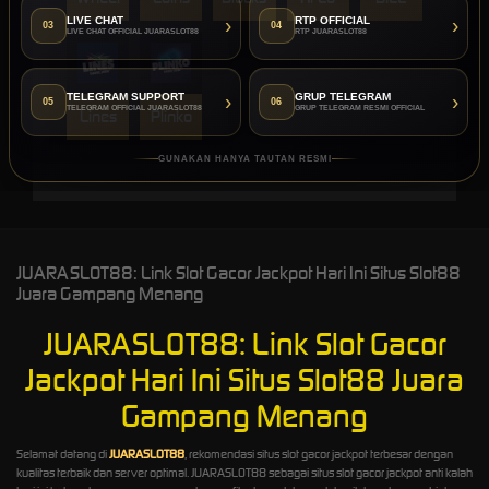
›
›
LIVE CHAT
RTP OFFICIAL
03
04
LIVE CHAT OFFICIAL JUARASLOT88
RTP JUARASLOT88
›
›
TELEGRAM SUPPORT
GRUP TELEGRAM
05
06
TELEGRAM OFFICIAL JUARASLOT88
GRUP TELEGRAM RESMI OFFICIAL
Lines
Plinko
GUNAKAN HANYA TAUTAN RESMI
JUARASLOT88: Link Slot Gacor Jackpot Hari Ini Situs Slot88
Juara Gampang Menang
JUARASLOT88: Link Slot Gacor
Jackpot Hari Ini Situs Slot88 Juara
Gampang Menang
Selamat datang di
JUARASLOT88
, rekomendasi situs slot gacor jackpot terbesar dengan
kualitas terbaik dan server optimal. JUARASLOT88 sebagai situs slot gacor jackpot anti kalah