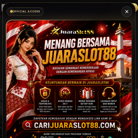
MASUK
DAFTAR
×
OFFICIAL ACCESS
HOT
SLOTS
LIVE
RACE
TOGEL
OLAHRAGA
CRASH
ARCADE
POKER
E-
SABUNG
PROMOS
GAMES
CASINO
GAME
SPORTS
AYAM
i
i
i