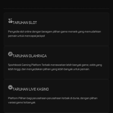
TARUHAN SLOT
Penyedia slot online dengan beragam pilihan game menarik yang memudahkan
pemain untuk mencapai jackpot
TARUHAN OLAHRAGA
Sportsbook Gaming Platform Terbaik menawarkan lebih banyak game, odds yang
lebih tinggi, dan menyediakan pilihan yang lebih banyak untuk pemain.
TARUHAN LIVE KASINO
Platform Pilihan bagi perusahaan-perusahaan terbaik di dunia, dengan pilihan
variasi game terbanyak