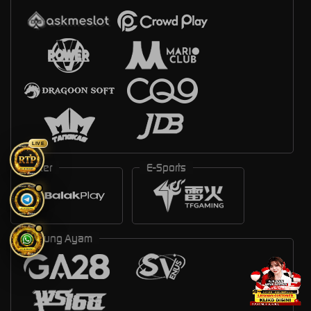
LIVE
Poker
E-Sports
Sabung Ayam