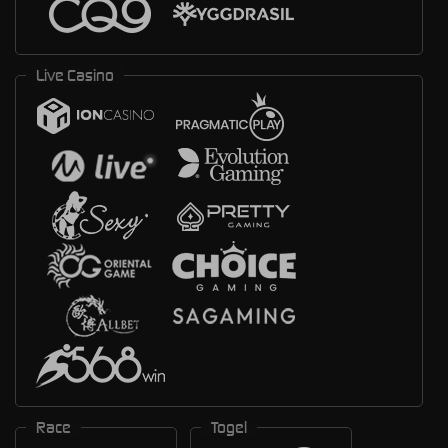
Live Casino
Race
Togel