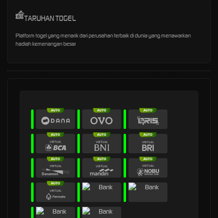
TARUHAN TOGEL
Platform togel yang menarik dari perusahan terbaik di dunia yang menawarkan
hadiah kemenangan besar