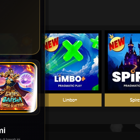
ines+
Limbo+
Spir
mi
 di bawah ini.