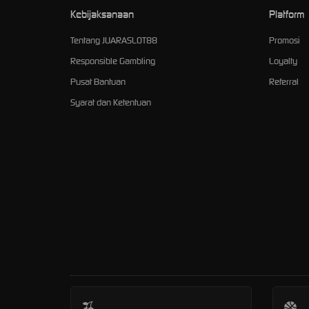
Kebijaksanaan
Platform
Tentang JUARASLOT88
Promosi
Responsible Gambling
Loyalty
Pusat Bantuan
Referral
Syarat dan Ketentuan