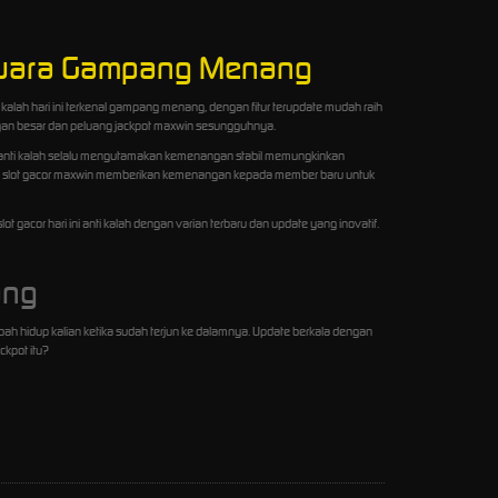
8 Juara Gampang Menang
ti kalah hari ini terkenal gampang menang, dengan fitur terupdate mudah raih
nangan besar dan peluang jackpot maxwin sesungguhnya.
or anti kalah selalu mengutamakan kemenangan stabil memungkinkan
ngan slot gacor maxwin memberikan kemenangan kepada member baru untuk
cor hari ini anti kalah dengan varian terbaru dan update yang inovatif.
ang
ngubah hidup kalian ketika sudah terjun ke dalamnya. Update berkala dengan
ckpot itu?