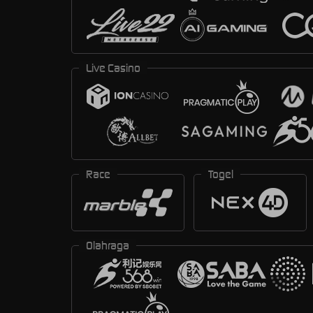
Live Casino
Race
Togel
Olahraga