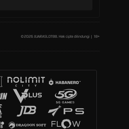
©2026 JUARASLOT88. Hak cipta dilindungi | 18+