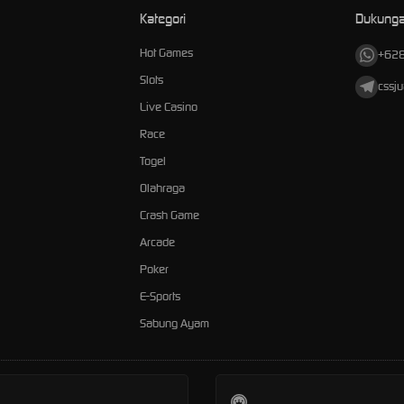
Kategori
Dukung
Hot Games
+62
Slots
cssju
Live Casino
Race
Togel
Olahraga
Crash Game
Arcade
Poker
E-Sports
Sabung Ayam