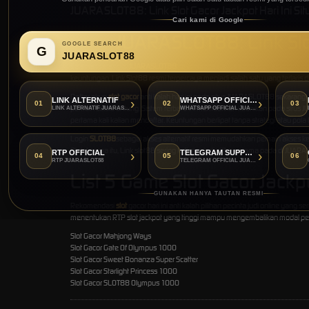
JUARASLOT88: Link Slot Gacor Jackpot Hari Ini S
Cari kami di Google
JUARASLOT88: Link Slo
GOOGLE SEARCH
G
JUARASLOT88
Selamat datang di
JUARASLOT88
, rekomendasi situs slot gacor jackpot te
keuntungan. Link Slot88 resmi terpercaya menjadi salah satu yang terlaris
Daftar akun
slot gacor
anti kalah hari ini pada situs JUARASLOT88 sekaran
LINK ALTERNATIF
WHATSAPP OFFICIAL
›
›
01
02
03
pemain selalu untung. Sistem terbaru ini memberikan keunikan pada situ
LINK ALTERNATIF JUARASLOT88
WHATSAPP OFFICIAL JUARASLOT88
pertama kali kalian mendaftar. Keuntungan berlipat tanpa strategi atau pola 
Login
SLOT88
sebagai akses alternatif resmi memudahkan pemain akses ked
Oleh karena itu, Link slot88 sering kali menjadi pilihan utama pada di JU
RTP OFFICIAL
TELEGRAM SUPPORT
›
›
04
05
06
RTP JUARASLOT88
TELEGRAM OFFICIAL JUARASLOT88
List 5 Game Slot Gacor Jack
GUNAKAN HANYA TAUTAN RESMI
Rekomendasi
slot
gacor hari ini anti kalah pilihan pecinta judi online yang
menentukan RTP slot jackpot yang tinggi mampu mengembalikan modal pemain
Slot Gacor Mahjong Ways
Slot Gacor Gate Of Olympus 1000
Slot Gacor Sweet Bonanza Super Scatter
Slot Gacor Starlight Princess 1000
Slot Gacor SLOT88 Olympus 1000