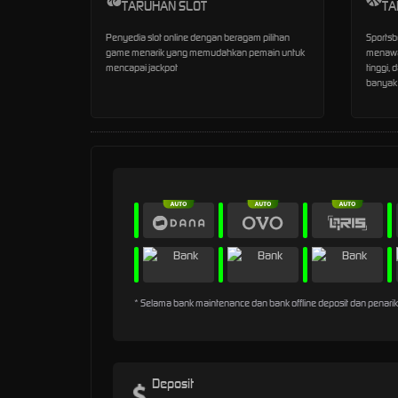
TARUHAN SLOT
TA
Penyedia slot online dengan beragam pilihan
Sportsb
game menarik yang memudahkan pemain untuk
menawar
mencapai jackpot
tinggi,
banyak 
* Selama bank maintenance dan bank offline deposit dan penarik
Deposit