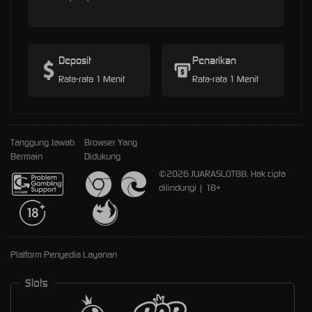
Deposit
Penarikan
Rata-rata 1 Menit
Rata-rata 1 Menit
Tanggung Jawab
Browser Yang
Bermain
Didukung
©2026 JUARASLOT88. Hak cipta
dilindungi | 18+
Platform Penyedia Layanan
Slots