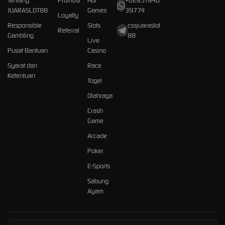
Tentang
Promosi
Hot
+62851940
JUARASLOT88
Games
39774
Loyalty
Responsible
Slots
cssjuaraslot
Referral
Gambling
88
Live
Pusat Bantuan
Casino
Syarat dan
Race
Ketentuan
Togel
Olahraga
Crash
Game
Arcade
Poker
E-Sports
Sabung
Ayam