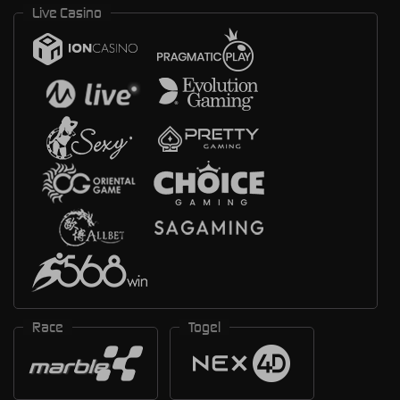
Live Casino
Race
Togel