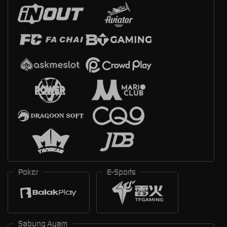
Poker
E-Sports
Sabung Ayam