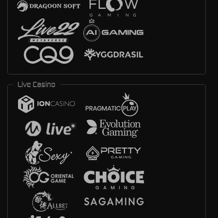
Live Casino