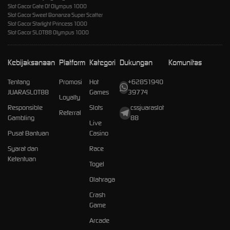
Slot Gacor Gate Of Olympus 1000
Slot Gacor Sweet Bonanza Super Scatter
Slot Gacor Starlight Princess 1000
Slot Gacor SLOT88 Olympus 1000
Kebijaksanaan
Platform
Kategori
Dukungan
Komunitas
Tentang
Promosi
Hot
+62851940
JUARASLOT88
Games
39774
Loyalty
Responsible
Slots
cssjuaraslot
Referral
Gambling
88
Live
Pusat Bantuan
Casino
Syarat dan
Race
Ketentuan
Togel
Olahraga
Crash
Game
Arcade