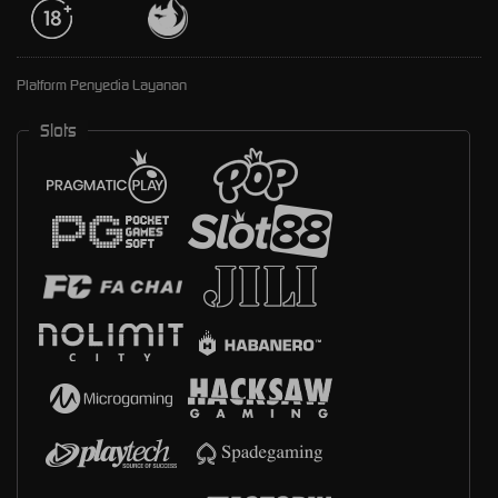
Platform Penyedia Layanan
Slots