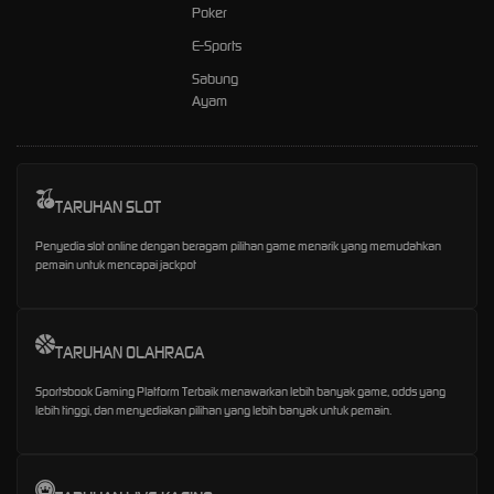
Poker
E-Sports
Sabung
Ayam
TARUHAN SLOT
Penyedia slot online dengan beragam pilihan game menarik yang memudahkan
pemain untuk mencapai jackpot
TARUHAN OLAHRAGA
Sportsbook Gaming Platform Terbaik menawarkan lebih banyak game, odds yang
lebih tinggi, dan menyediakan pilihan yang lebih banyak untuk pemain.