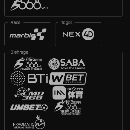
Race
Togel
Olahraga