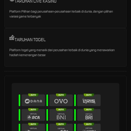
TARUHAN LIVE KASINO
Platform Pilihan bagi perusahaan-perusahaan terbaik di dunia, dengan pilihan
variasi game terbanyak
TARUHAN TOGEL
Platform togel yang menarik dari perusahan terbaik di dunia yang menawarkan
hadiah kemenangan besar