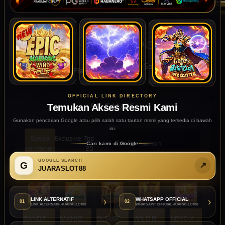
i
i
i
i
i
Facha
Fat Panda
Slot88 x PP
PG Soft
Pragmatic Play
OFFICIAL LINK DIRECTORY
5G GAMES
Temukan Akses Resmi Kami
Gunakan pencarian Google atau pilih salah satu tautan resmi yang tersedia di bawah
ini.
Semua
Exclusive
Top
Cari kami di Google
permainan
20
GOOGLE SEARCH
↗
G
JUARASLOT88
›
›
LINK ALTERNATIF
WHATSAPP OFFICIAL
01
02
LINK ALTERNATIF JUARASLOT88
WHATSAPP OFFICIAL JUARASLOT88
BANDITO RETURNS
MAHJONG 5 DRAGONS
OLYMPUS APOLLO
WILD BOUNTY
NEKO X NEKO