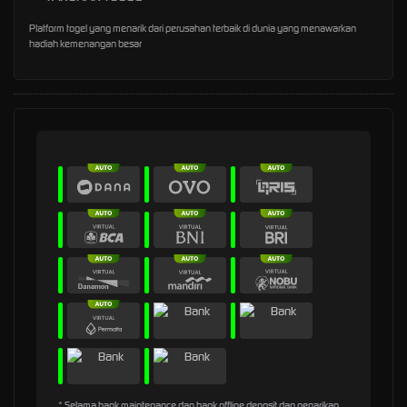
Platform togel yang menarik dari perusahan terbaik di dunia yang menawarkan
hadiah kemenangan besar
* Selama bank maintenance dan bank offline deposit dan penarikan