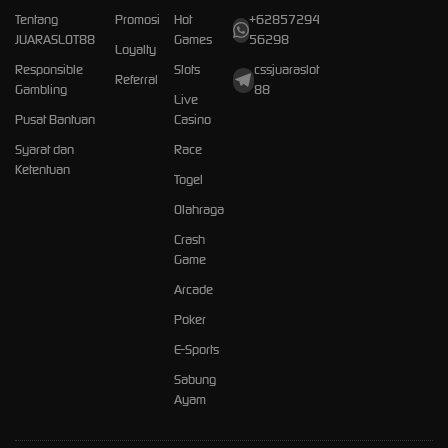
Tentang
Promosi
Hot
+62857294
JUARASLOT88
Games
56298
Loyalty
Responsible
Slots
cssjuaraslot
Referral
Gambling
88
Live
Pusat Bantuan
Casino
Syarat dan
Race
Ketentuan
Togel
Olahraga
Crash
Game
Arcade
Poker
E-Sports
Sabung
Ayam