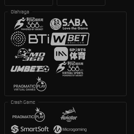
Olahraga
Crash Game