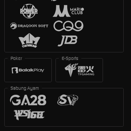
Poker
E-Sports
Sabung Ayam