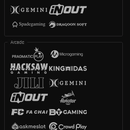
Arcade