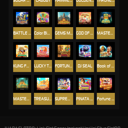
SUGAR HIGH5
LABUBY
HAMMER OF VULCAN
GOLDEN LEGEND
THRONE OF POSEIDON
BATTLE OF ALLIANCE
Color Bingo
GEMS MINER
GOD OF FORTUNE 2
MASTER OF GOLD MINER 2
KUNG FU LEOPARD
LUCKY TIGER
FORTUNE GEMS 2000
DJ SEAL
Book of Egypt
MASTER OF GOLD MINER
TREASURES OF EGYPT
SUPREME ACE
PINATA 1000
Fortune Lion