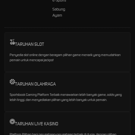
E-Sports
Sabung
Ayam
TARUHAN SLOT
Penyedia slot online dengan beragam pilihan game menarik yang memudahkan
pemain untuk mencapai jackpot
TARUHAN OLAHRAGA
Sportsbook Gaming Platform Terbaik menawarkan lebih banyak game, odds yang
lebih tinggi, dan menyediakan pilihan yang lebih banyak untuk pemain.
TARUHAN LIVE KASINO
Platform Pilihan bagi perusahaan-perusahaan terbaik di dunia, dengan pilihan