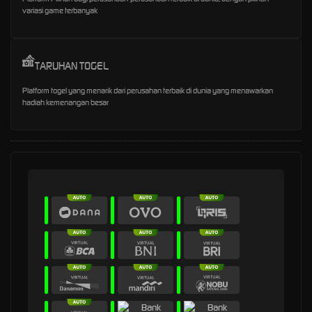
variasi game terbanyak
TARUHAN TOGEL
Platform togel yang menarik dari perusahan terbaik di dunia yang menawarkan
hadiah kemenangan besar