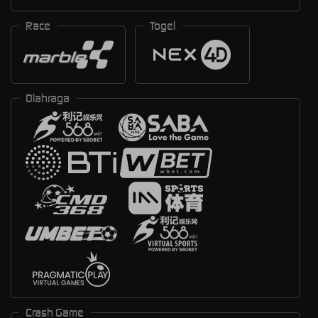
Race
Togel
Olahraga
Crash Game