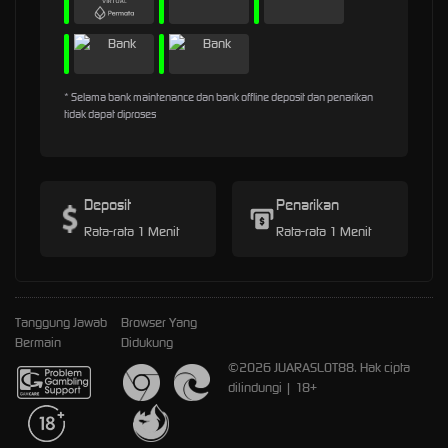
* Selama bank maintenance dan bank offline deposit dan penarikan
tidak dapat diproses
Deposit
Penarikan
Rata-rata 1 Menit
Rata-rata 1 Menit
Tanggung Jawab
Browser Yang
Bermain
Didukung
©2026 JUARASLOT88. Hak cipta
dilindungi | 18+