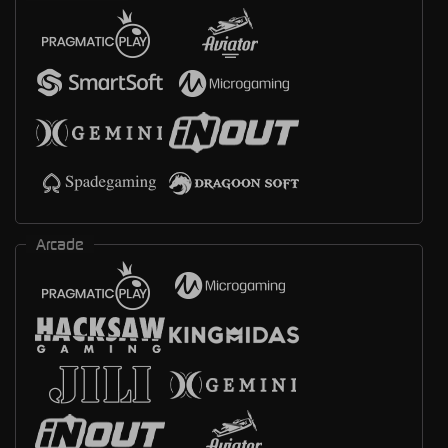
Arcade