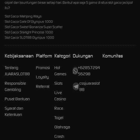
cepat dan keuntungan besar setiap hari. Berikut apa saja 5 game di situs slot gacor jackpot
itu?
Slot Gacor Mahjong Ways
Slot Gacor Gate Of Olympus 1000
Slot Gacor Sweet Bonanza Super Scatter
Slot Gacor Starlight Princess 1000
Slot Gacor SLOT88 Olympus 1000
Kebijaksanaan
Platform
Kategori
Dukungan
Komunitas
Tentang
Promosi
Hot
+62857294
JUARASLOT88
Games
56298
Loyalty
Responsible
Slots
cssjuaraslot
Referral
Gambling
88
Live
Pusat Bantuan
Casino
Syarat dan
Race
Ketentuan
Togel
Olahraga
Crash