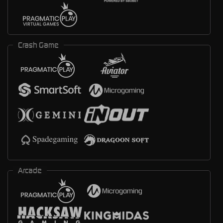
Crash Game
Arcade