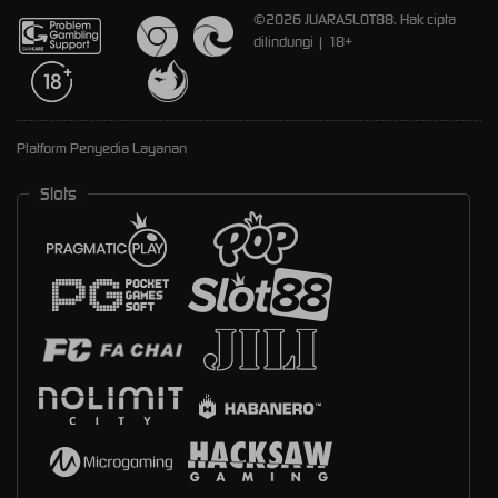
©2026 JUARASLOT88. Hak cipta
dilindungi | 18+
Platform Penyedia Layanan
Slots