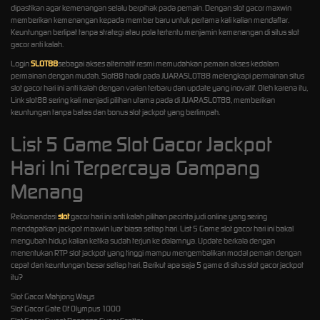
dipastikan agar kemenangan selalu berpihak pada pemain. Dengan slot gacor maxwin
memberikan kemenangan kepada member baru untuk pertama kali kalian mendaftar.
Keuntungan berlipat tanpa strategi atau pola tertentu menjamin kemenangan di situs slot
gacor anti kalah.
Login
SLOT88
sebagai akses alternatif resmi memudahkan pemain akses kedalam
permainan dengan mudah. Slot88 hadir pada JUARASLOT88 melengkapi permainan situs
slot gacor hari ini anti kalah dengan varian terbaru dan update yang inovatif. Oleh karena itu,
Link slot88 sering kali menjadi pilihan utama pada di JUARASLOT88, memberikan
keuntungan tanpa batas dan bonus slot jackpot yang berlimpah.
List 5 Game Slot Gacor Jackpot
Hari Ini Terpercaya Gampang
Menang
Rekomendasi
slot
gacor hari ini anti kalah pilihan pecinta judi online yang sering
mendapatkan jackpot maxwin luar biasa setiap hari. List 5 Game slot gacor hari ini bakal
mengubah hidup kalian ketika sudah terjun ke dalamnya. Update berkala dengan
menentukan RTP slot jackpot yang tinggi mampu mengembalikan modal pemain dengan
cepat dan keuntungan besar setiap hari. Berikut apa saja 5 game di situs slot gacor jackpot
itu?
Slot Gacor Mahjong Ways
Slot Gacor Gate Of Olympus 1000