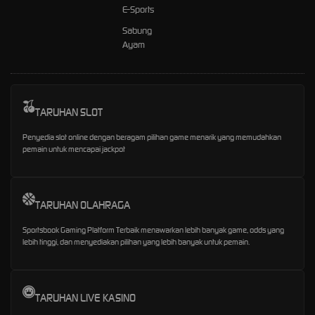
E-Sports
Sabung
Ayam
TARUHAN SLOT
Penyedia slot online dengan beragam pilihan game menarik yang memudahkan
pemain untuk mencapai jackpot
TARUHAN OLAHRAGA
Sportsbook Gaming Platform Terbaik menawarkan lebih banyak game, odds yang
lebih tinggi, dan menyediakan pilihan yang lebih banyak untuk pemain.
TARUHAN LIVE KASINO