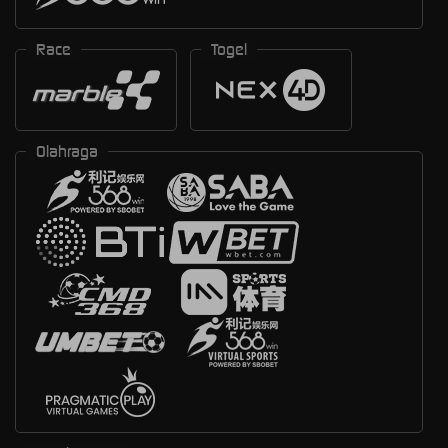
Race
Togel
Olahraga