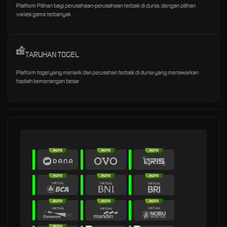
Platform Pilihan bagi perusahaan-perusahaan terbaik di dunia, dengan pilihan
variasi game terbanyak
TARUHAN TOGEL
Platform togel yang menarik dari perusahan terbaik di dunia yang menawarkan
hadiah kemenangan besar