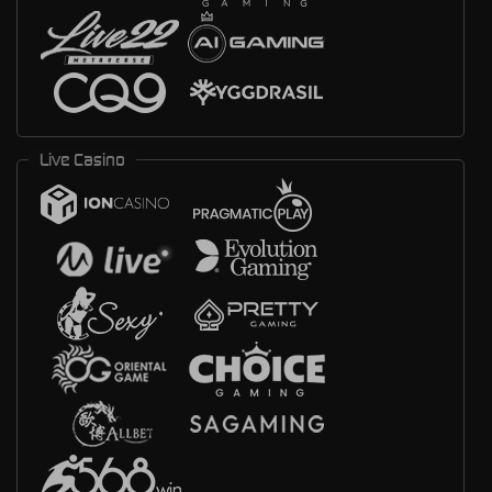
Live Casino