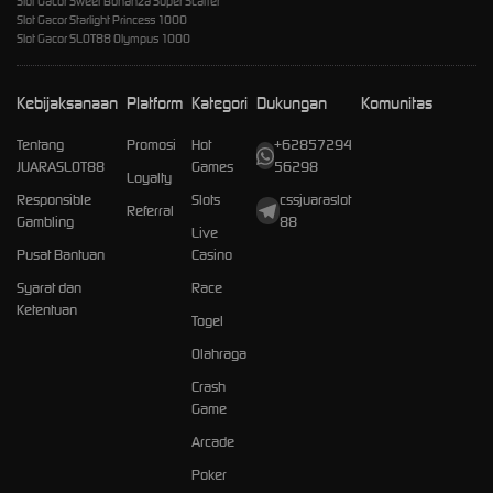
Slot Gacor Sweet Bonanza Super Scatter
Slot Gacor Starlight Princess 1000
Slot Gacor SLOT88 Olympus 1000
Kebijaksanaan
Platform
Kategori
Dukungan
Komunitas
Tentang
Promosi
Hot
+62857294
JUARASLOT88
Games
56298
Loyalty
Responsible
Slots
cssjuaraslot
Referral
Gambling
88
Live
Pusat Bantuan
Casino
Syarat dan
Race
Ketentuan
Togel
Olahraga
Crash
Game
Arcade
Poker