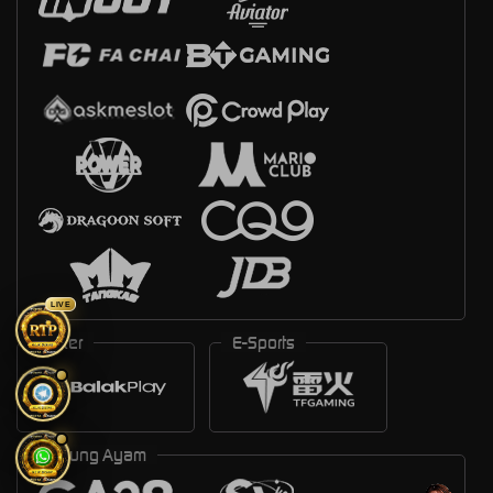
LIVE
Poker
E-Sports
Sabung Ayam