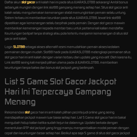
Daftar akun
slot gacor
anti kalah hari ini pada situs JUARASLOT88 sekarang! Ambil bonus
sebanyak mungkin dengan link slot88 gampang menang setiap hari. Situs slot gacor anti
kalah selalu mengutamakan kemenangan stabil memungkinkan pemain selalu untung.
Sistem terbaru ini memberikan keunikan pada situs JUARASLOT88, lewat link slot88
dipastikan agar kemenangan selalu berpihak pada pemain. Dengan slot gacor maxwin
memberikan kemenangan kepada member baru untuk pertama kali kalian mendaftar.
Keuntungan berlipat tanpa strategi atau pola tertentu menjamin kemenangan di situs slot
gacor anti kalah.
Login
SLOT88
sebagai akses alternatif resmi memudahkan pemain akses kedalam
permainan dengan mudah. Slot88 hadir pada JUARASLOT88 melengkapi permainan situs
slot gacor hari ini anti kalah dengan varian terbaru dan update yang inovatif. Oleh karena itu,
Link slot88 sering kali menjadi pilihan utama pada di JUARASLOT88, memberikan
keuntungan tanpa batas dan bonus slot jackpot yang berlimpah.
List 5 Game Slot Gacor Jackpot
Hari Ini Terpercaya Gampang
Menang
Rekomendasi
slot
gacor hari ini anti kalah pilihan pecinta judi online yang sering
mendapatkan jackpot maxwin luar biasa setiap hari. List 5 Game slot gacor hari ini bakal
mengubah hidup kalian ketika sudah terjun ke dalamnya. Update berkala dengan
menentukan RTP slot jackpot yang tinggi mampu mengembalikan modal pemain dengan
cepat dan keuntungan besar setiap hari. Berikut apa saja 5 game di situs slot gacor jackpot