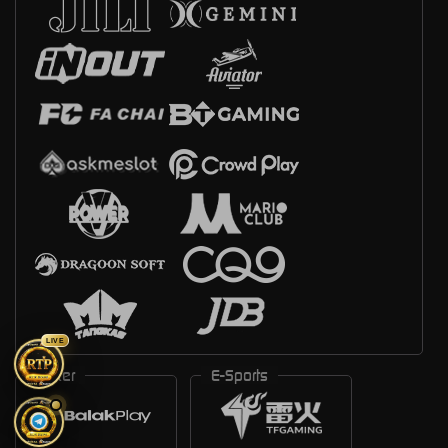
LIVE
Poker
E-Sports