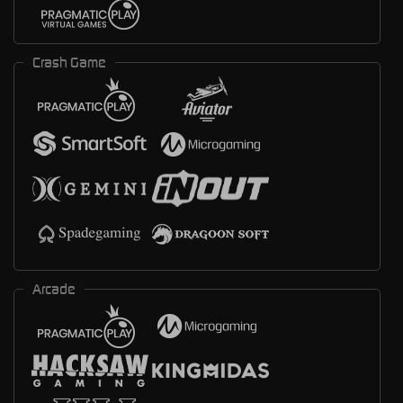
Crash Game
Arcade