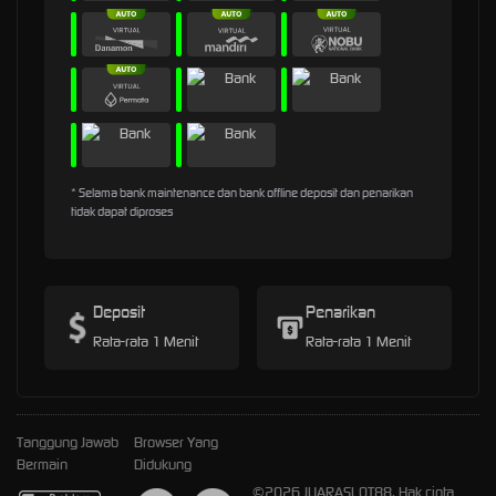
* Selama bank maintenance dan bank offline deposit dan penarikan
tidak dapat diproses
Deposit
Penarikan
Rata-rata 1 Menit
Rata-rata 1 Menit
Tanggung Jawab
Browser Yang
Bermain
Didukung
©2026 JUARASLOT88. Hak cipta