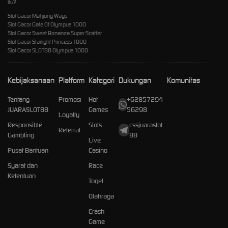
itu?
Slot Gacor Mahjong Ways
Slot Gacor Gate Of Olympus 1000
Slot Gacor Sweet Bonanza Super Scatter
Slot Gacor Starlight Princess 1000
Slot Gacor SLOT88 Olympus 1000
Kebijaksanaan
Platform
Kategori
Dukungan
Komunitas
Tentang
Promosi
Hot
+62857294
JUARASLOT88
Games
56298
Loyalty
Responsible
Slots
cssjuaraslot
Referral
Gambling
88
Live
Pusat Bantuan
Casino
Syarat dan
Race
Ketentuan
Togel
Olahraga
Crash
Game