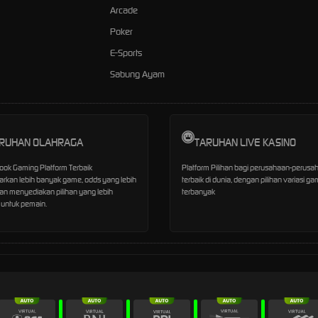
Arcade
Poker
E-Sports
Sabung Ayam
RUHAN OLAHRAGA
TARUHAN LIVE KASINO
ook Gaming Platform Terbaik
Platform Pilihan bagi perusahaan-perusa
kan lebih banyak game, odds yang lebih
terbaik di dunia, dengan pilihan variasi g
 dan menyediakan pilihan yang lebih
terbanyak
untuk pemain.