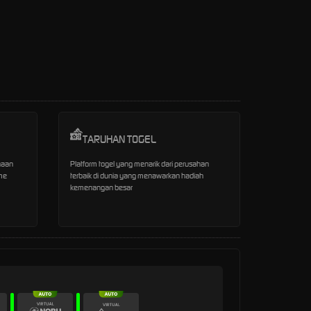
TARUHAN TOGEL
haan
Platform togel yang menarik dari perusahan
ame
terbaik di dunia yang menawarkan hadiah
kemenangan besar