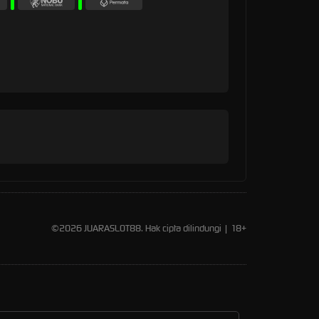
©2026 JUARASLOT88. Hak cipta dilindungi | 18+