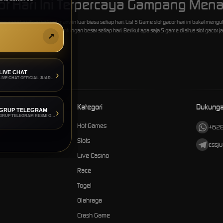
pot Hari Ini Terpercaya Gampang Men
 sering mendapatkan jackpot maxwin luar biasa setiap hari. List 5 Game slot gacor hari ini bakal me
 dengan cepat dan keuntungan besar setiap hari. Berikut apa saja 5 game di situs slot gacor ja
↗
LIVE CHAT
›
LIVE CHAT OFFICIAL JUARASLOT88
Kategori
Dukung
GRUP TELEGRAM
›
GRUP TELEGRAM RESMI OFFICIAL
Hot Games
+62
Slots
cssju
Live Casino
Race
Togel
Olahraga
Crash Game