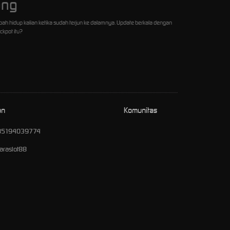
ang
ngubah hidup kalian ketika sudah terjun ke dalamnya. Update berkala dengan
ckpot itu?
an
Komunitas
85194039774
araslot88