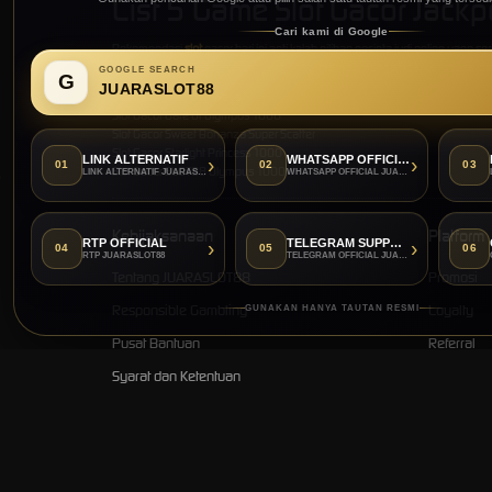
List 5 Game Slot Gacor Jack
Cari kami di Google
Rekomendasi
slot
gacor hari ini anti kalah pilihan pecinta judi online yang
menentukan RTP slot jackpot yang tinggi mampu mengembalikan modal pemain
GOOGLE SEARCH
G
JUARASLOT88
Slot Gacor Mahjong Ways
Slot Gacor Gate Of Olympus 1000
Slot Gacor Sweet Bonanza Super Scatter
Slot Gacor Starlight Princess 1000
LINK ALTERNATIF
WHATSAPP OFFICIAL
›
›
01
02
03
Slot Gacor SLOT88 Olympus 1000
LINK ALTERNATIF JUARASLOT88
WHATSAPP OFFICIAL JUARASLOT88
Kebijaksanaan
Platform
RTP OFFICIAL
TELEGRAM SUPPORT
›
›
04
05
06
RTP JUARASLOT88
TELEGRAM OFFICIAL JUARASLOT88
Tentang JUARASLOT88
Promosi
Responsible Gambling
Loyalty
GUNAKAN HANYA TAUTAN RESMI
Pusat Bantuan
Referral
Syarat dan Ketentuan