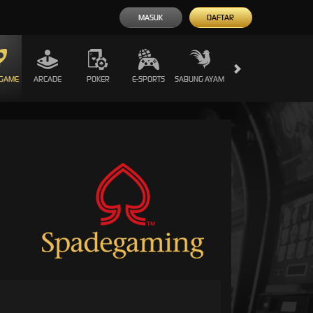
MASUK
DAFTAR
 GAME
ARCADE
POKER
E-SPORTS
SABUNG AYAM
PROMOSI