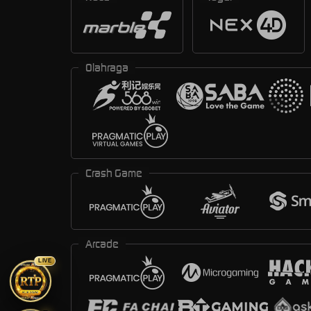
Olahraga
Crash Game
Arcade
LIVE