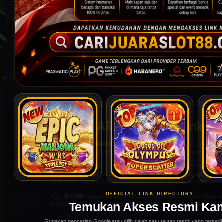
Semua permainan
JUARASLOT88: Link Slot Gacor Jackpot Hari Ini S
JUARASLOT88: Link Slo
Selamat datang di
JUARASLOT88
, rekomendasi situs slot gacor jackpot te
keuntungan. Link Slot88 resmi terpercaya menjadi salah satu yang terlaris
Daftar akun
slot gacor
anti kalah hari ini pada situs JUARASLOT88 sekaran
pemain selalu untung. Sistem terbaru ini memberikan keunikan pada situ
pertama kali kalian mendaftar. Keuntungan berlipat tanpa strategi atau pola 
OFFICIAL LINK DIRECTORY
Login
SLOT88
sebagai akses alternatif resmi memudahkan pemain akses ked
Temukan Akses Resmi Ka
Oleh karena itu, Link slot88 sering kali menjadi pilihan utama pada di JU
Gunakan pencarian Google atau pilih salah satu tautan resmi yang tersedia