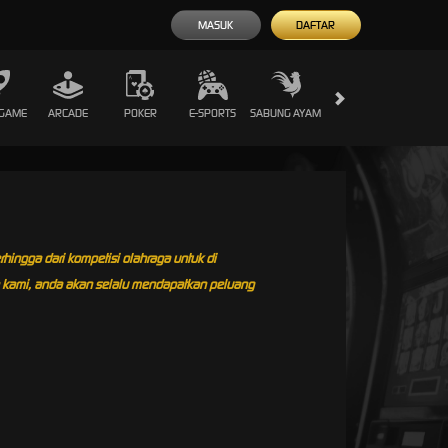
MASUK
DAFTAR
 GAME
ARCADE
POKER
E-SPORTS
SABUNG AYAM
PROMOSI
rhingga dari kompetisi olahraga untuk di
an kami, anda akan selalu mendapatkan peluang