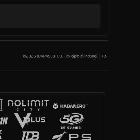
©2026 JUARASLOT88. Hak cipta dilindungi | 18+