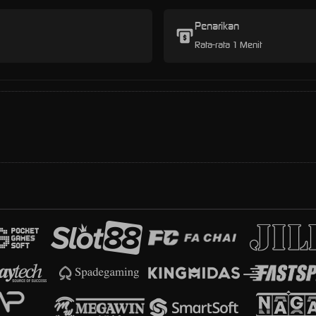
Penarikan
Rata-rata 1 Menit