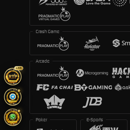
Crash Game
Arcade
LIVE
Poker
E-Sports